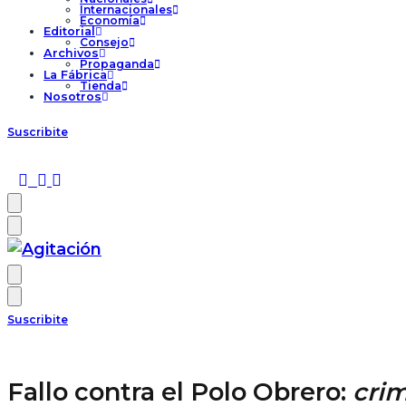
Internacionales
Economía
Editorial
Consejo
Archivos
Propaganda
La Fábrica
Tienda
Nosotros
Suscribite
Suscribite
Fallo contra el Polo Obrero:
crim