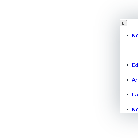
No
Ed
Ar
La
No