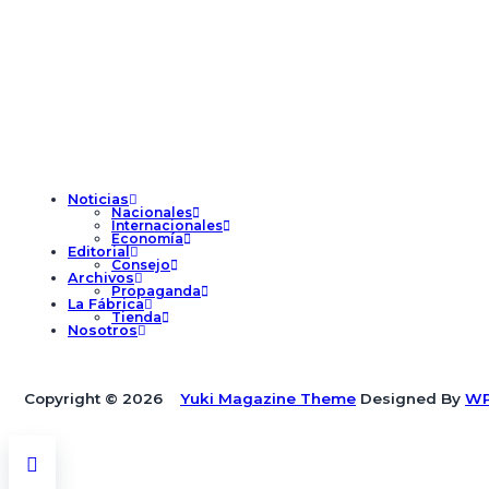
Noticias
Nacionales
Internacionales
Economía
Editorial
Consejo
Archivos
Propaganda
La Fábrica
Tienda
Nosotros
Copyright © 2026
Yuki Magazine Theme
Designed By
WP