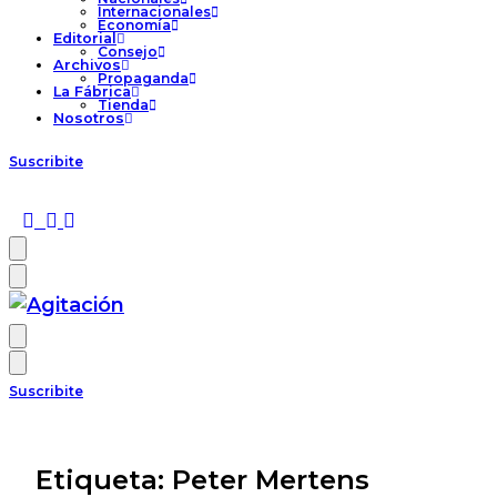
Internacionales
Economía
Editorial
Consejo
Archivos
Propaganda
La Fábrica
Tienda
Nosotros
Suscribite
Suscribite
Etiqueta:
Peter Mertens