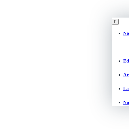
No
Edi
Ar
La
No