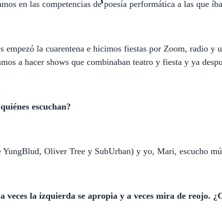
mos en las competencias de poesía performática a las que íb
empezó la cuarentena e hicimos fiestas por Zoom, radio y una
zamos a hacer shows que combinaban teatro y fiesta y ya desp
A quiénes escuchan?
e YungBlud, Oliver Tree y SubUrban) y yo, Mari, escucho mús
e a veces la izquierda se apropia y a veces mira de reojo.