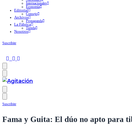
Internacionales
Economía
Editorial
Consejo
Archivos
Propaganda
La Fábrica
Tienda
Nosotros
Suscribite
Suscribite
Fama y Guita: El dúo no apto para ti